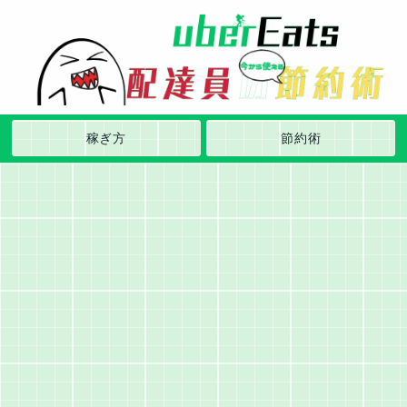
稼ぎ方
節約術