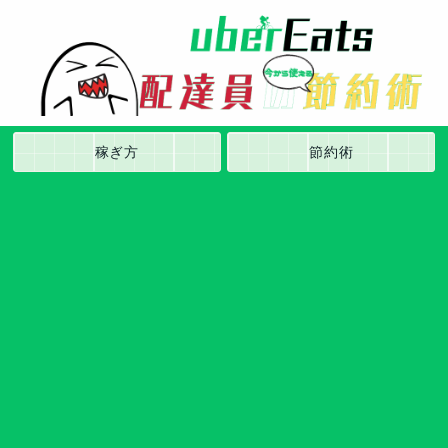
稼ぎ方
節約術