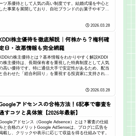
ーツ系優待として人気の高い制度です。結婚式場を中心と
した事業を展開しており、自社ブランドのお菓子やギフト
がもらえる点が大きな魅力となって...
2026.03.28
KDDI株主優待を徹底解説｜何株から？権利確
定日・改悪情報も完全網羅
KDDIの株主優待とは？基本情報をわかりやすく解説KDDI
の株主優待は、長期保有者を重視した特典制度として人気
の高い優待です。特に通信大手で安定性があるため、配当
と合わせた「総合利回り」を重視する投資家に支持されて
います。優待内容は、Pon...
2026.03.28
Googleアドセンスの合格方法！6記事で審査を
通すコツと具体策【2026年最新】
Googleアドセンス（Google Adsence）とは？審査の仕組
みと合格のメリットGoogle AdSenseは、ブログに広告を
掲載し、クリックや表示に応じて収益を得る仕組みです。