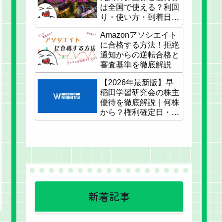
は全国で使える？利回
り・使い方・到着日・
オーナーズカードとの
Amazonアソシエイト
併用まで完全解説
に合格する方法！拒絶
通知からの逆転合格と
審査基準を徹底解説
【2026年最新版】早
稲田学習研究会の株主
優待を徹底解説｜何株
から？権利確定日・
NISA対応
新着記事