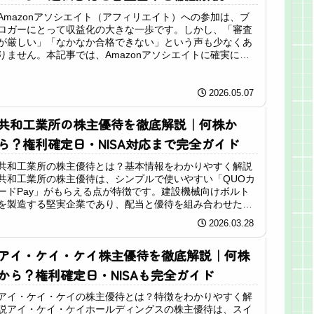
Amazonアソシエイト（アフィリエイト）への参加は、ブ
ロガーにとって収益化の大きな一歩です。しかし、「審査
が厳しい」「なかなか合格できない」という声も少なくあ
りません。本記事では、Amazonアソシエイトに確実に合
格するための具体的な方法...
2026.05.07
共和工業所の株主優待を徹底解説｜何株か
ら？権利確定日・NISA対応まで完全ガイド
共和工業所の株主優待とは？基本情報をわかりやすく解説
共和工業所の株主優待は、シンプルで使いやすい「QUOカ
ードPay」がもらえる点が特徴です。建設機械向けボルト
を製造する堅実企業であり、配当と優待を組み合わせた安
定投資銘柄として注目されてい...
2026.03.28
アイ・ケイ・ケイ株主優待を徹底解説｜何株
から？権利確定日・NISAも完全ガイド
アイ・ケイ・ケイの株主優待とは？特徴をわかりやすく解
説アイ・ケイ・ケイホールディングスの株主優待は、スイ