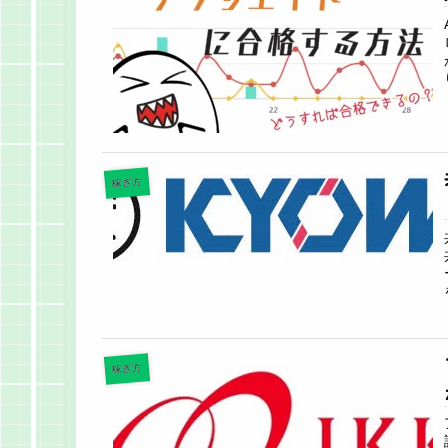
稼ぎ方
稼ぎ方