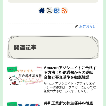
お酢おろし
関連記事
Amazonアソシエイトに合格す
稼ぎ方
る方法！拒絶通知からの逆転
合格と審査基準を徹底解説
Amazonアソシエイト（アフィリエイ
ト）への参加は、ブロガーにとって収
益化の大きな一歩です。しかし、「審
査が厳しい」「なかなか合格できな
い」という声も少なくありません。本
記事では、Amazonアソシエイトに確
共和工業所の株主優待を徹底
稼ぎ方