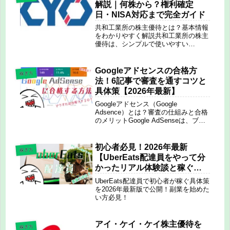
実に合格するための具体的な方法...
解説｜何株から？権利確定
日・NISA対応まで完全ガイド
共和工業所の株主優待とは？基本情報
をわかりやすく解説共和工業所の株主
優待は、シンプルで使いやすい
「QUOカードPay」がもらえる点が特
徴です。建設機械向けボルトを製造す
る堅実企業であり、配当と優待を組み
Googleアドセンスの合格方
稼ぎ方
合わせた安定投資銘柄として注目され
法！6記事で審査を通すコツと
てい...
具体策【2026年最新】
Googleアドセンス（Google
Adsence）とは？審査の仕組みと合格
のメリットGoogle AdSenseは、ブロ
グに広告を掲載し、クリックや表示に
応じて収益を得る仕組みです。無事に
合格すると、自動広告による収益化が
初心者必見！2026年最新
稼ぎ方
可能になります...
【UberEats配達員をやって分
かったリアル体験談と稼ぐた
めの方法】
UberEats配達員で初心者が稼ぐ具体策
を2026年最新版で公開！副業を始めた
い方必見！
アイ・ケイ・ケイ株主優待を
稼ぎ方