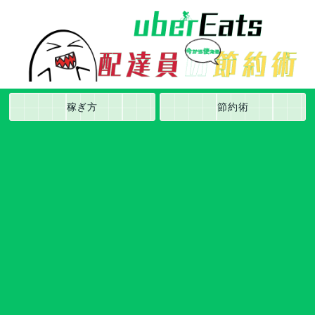
稼ぎ方
節約術