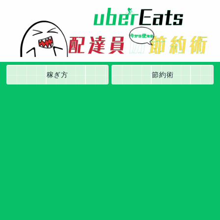
稼ぎ方
節約術