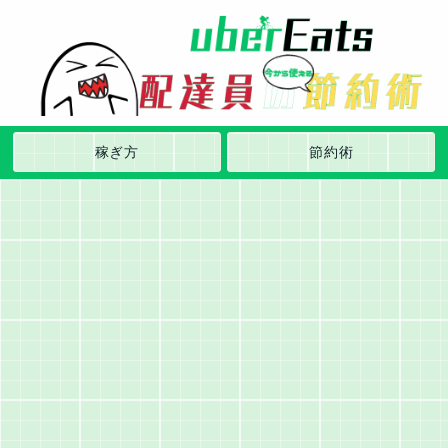
稼ぎ方
節約術