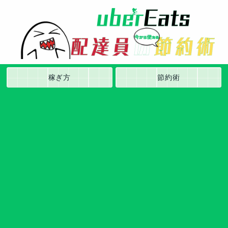
稼ぎ方
節約術