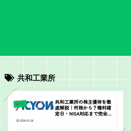
共和工業所
共和工業所の株主優待を徹
稼ぎ方
底解説｜何株から？権利確
定日・NISA対応まで完全ガ
イド
2026.03.28